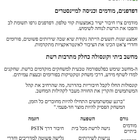
דפדפנים, מודמים וכניסה למיינסטרים
מודמים צרו חיבור ישיר באמצעות קווי טלפון. דפדפנים גרפו תשומת לב
והפכו את הרשת לנוחה לשימוש.
אמצע שנות תשעים
הייתה נקודת שיא שבה שירותים פשוטים, פורומים
וחדרי צ'אט הכינו את הציבור לאינטראקציות מתקדמות.
מחשב ביתי וקונסולה כחלק מתרבות רשת
ה‑מחשב שימש כפלטפורמה טבעית למשחקים מוקדמים ברשת. שחקנים
למדו לשתף מידע, דרכי משחק וטקטיקות בפורומים ובעצת עמיתים.
קונסולות החלו לקבל חיבוריות בהדרגה, מה שהרחיב את קהל
המשתמשים והקרין את החוויה מעבר לקהילות המחשב.
"ברגע שמשתמשים התחילו להיות מחוברים כל הזמן,
המשחק הפסיק להיות מוצר חד‑פעמי."
גורם
השפעה
דוגמה
מודמים
גישה לרשת מכל בית
חיבור דרך PSTN
ביתיים
נגישות לשירותים
גלישה פשוטה למדריכים וחדרי