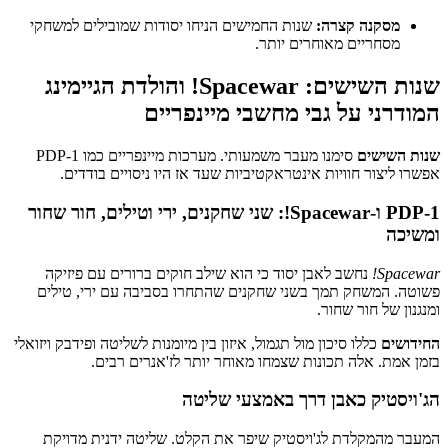
מסקנה קצרה:
שנות החמישים הניחו יסודות שמובילים למשחקי
מסחריים מאוחרים יותר.
שנות השישים: Spacewar! והולדת הגיימינג
המודרני על גבי מחשבי מיינפריים
שנות השישים
סימנו מעבר משמעותי. מערכות מיינפריים כמו PDP-1
אפשרו ליצור חוויות אינטראקטיביות שעד אז היו ניסויים בודדים.
PDP-1 ו-Spacewar!: שני שחקנים, ירי וטילים, חור שחור
ומשיכה
Spacewar!
נחשב לאבן יסוד כי הוא שילב חוקים ברורים עם פיזיקה
פשוטה. המשחק תמך בשני שחקנים שהתחרו בסביבה עם ירי, טילים
ומנגנון של חור שחור.
החידושים
כללו סיכון מול תגמול, איזון בין מיומנות לשליטה ופידבק ויזואלי
בזמן אמת. אלה תכונות שצמחו מאוחר יותר לז'אנרים רבים.
הג'ויסטיק כאבן דרך באמצעי שליטה
המעבר מהמקלדת לג'ויסטיק שיפר את הקלט. שליטה ידנית מדויקת