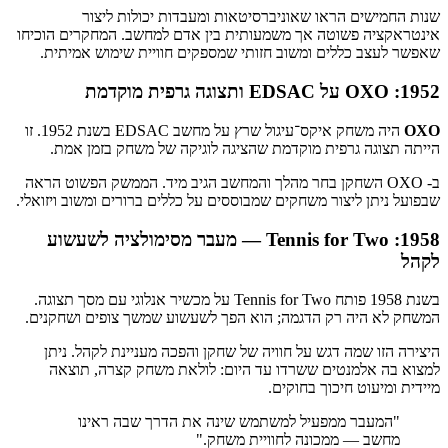
שנות החמישים הראו שאוניברסיטאות ומעבדות יכולות ליצור
אינטראקציה פשוטה אך משמעותית בין אדם למחשב. המחקרים הוכיחו
שאפשר לעצב כללים ומשוב חזותי שמספקים חוויית שימוש אמיתית.
1952: OXO על EDSAC ותצוגה גרפית מוקדמת
OXO
היה משחק איקס־עיגול שרץ על מחשב EDSAC בשנת 1952. זו
הייתה תצוגה גרפית מוקדמת שהציגה לוגיקה של משחק בזמן אמת.
ב- OXO השחקן בחר מהלך והמחשב הגיב מיד. הממשק הפשוט הראה
שבפועל ניתן ליצור משחקים שמבוססים על כללים ברורים ומשוב ויזואלי.
1958: Tennis for Two — מעבר מסימולציה לשעשוע
לקהל
בשנת 1958 פותח Tennis for Two על מכשיר אנלוגי עם מסך תצוגה.
המשחק לא היה רק הדגמה; הוא הפך לשעשוע שמשך צופים ושחקנים.
היצירה הזו שמה דגש על חוויה של שחקן והפכה מעניינת לקהל. ניתן
למצוא בה אלמנטים ששרדו עד היום: לולאת משחק קצרה, תוצאה
מיידית ומיעוט חיכוך בחוקים.
"המעבר ממפעיל למשתמש שינה את הדרך שבה ראינו
מחשב — ממכונה לחוויית משחק."