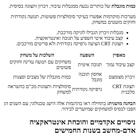
כמות מוגבלת
של כותרים נבעה ממגבלות עיבוד, זיכרון ותצוגה בסיסית.
מערכות מוקדמות אפשרו בעיקר סימולציות פשוטות, תנועה נקודתית
וחוקים מועטים במשחק.
מגבלות זיכרון הגבילו לוגיקה מורכבת.
קצב עיבוד איטי השפיע על תגובה ואינטראקציה.
תצוגת CRT הציעה גרפיקה נקודתית ולא פריטים מורכבים.
מאפיין
השפעה
השלכות על משחק
משחקים עם תנועה עדינה וחוקים
קצב עיבוד נמוך
תגובה איטית
פשוטים
אחסון תוכנה
זיכרון מצומצם
כמות מוגבלת של מצבים וסצנות
מוגבל
תצוגת CRT
סימולציות ותצוגות מכ"ם כהשראה
גרפיקה נקודתית
מלבנית
למשחק
הבחנה מושגית:
בתחילה ראו בהדגמות אלה הישג טכנולוגי; עם השנים הן
הפכו לבסיס למשחקים שמיועדים לבידור.
ניסויים אקדמיים והוכחת אינטראקציה
אדם-מחשב בשנות החמישים