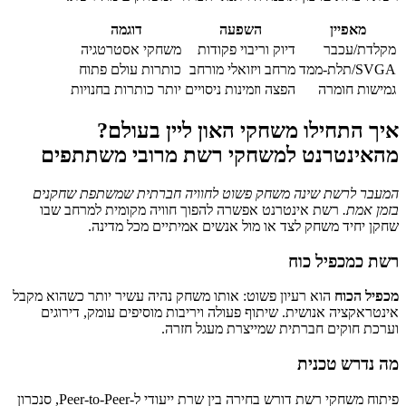
מאפיין
השפעה
דוגמה
מקלדת/עכבר
דיוק וריבוי פקודות
משחקי אסטרטגיה
SVGA/תלת‑ממד
מרחב ויזואלי מורחב
כותרות עולם פתוח
גמישות חומרה
הפצה וזמינות ניסויים
יותר כותרות בחנויות
איך התחילו משחקי האון ליין בעולם?
מהאינטרנט למשחקי רשת מרובי משתתפים
המעבר לרשת שינה משחק פשוט לחוויה חברתית שמשתפת שחקנים
בזמן אמת.
רשת אינטרנט אפשרה להפוך חוויה מקומית למרחב שבו
שחקן יחיד משחק לצד או מול אנשים אמיתיים מכל מדינה.
רשת כמכפיל כוח
מכפיל הכוח
הוא רעיון פשוט: אותו משחק נהיה עשיר יותר כשהוא מקבל
אינטראקציה אנושית. שיתוף פעולה ויריבות מוסיפים עומק, דירוגים
וערכת חוקים חברתית שמייצרת מעגל חזרה.
מה נדרש טכנית
פיתוח משחקי רשת דורש בחירה בין שרת ייעודי ל‑Peer‑to‑Peer, סנכרון