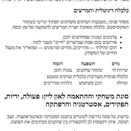
כלכלה דיגיטלית ותמריצים
מסחר פנימי, מטבעות ושווקים משחקים תפקיד קריטי בשימור
האקוסיסטם. כלכלה מאוזנת יוצרת תמריצים להשקעה של זמן וכסף.
עדכונים ועונות שמחדשים תוכן.
אירועים בזמן אמת שמייצרים "חיים" מעבר לקוד.
תוכן קהילתי — מדריכים, מודים וסרטונים — שמאריך את מעגל
החיים של המשחק.
גורם
השפעה
דוגמה
שירות חי
שימור שחקנים
עונות תוכן
כלכלה פנימית
מעורבות כלכלית
שווקים ומטבע
קהילה
תוכן משתמש
גילדות ומדריכים
סוגת משחקי וההתאמה לאון ליין: פעולה, יריות,
תפקידים, אסטרטגיה והרפתקה
ברשת, כל סוגה נדרשת לשינויים בתכנון המכניקה ובאינטראקציה. קצב
תגובה, איזון ותשומת לב לתקשורת בין שחקנים מכתיבים את העיצוב.