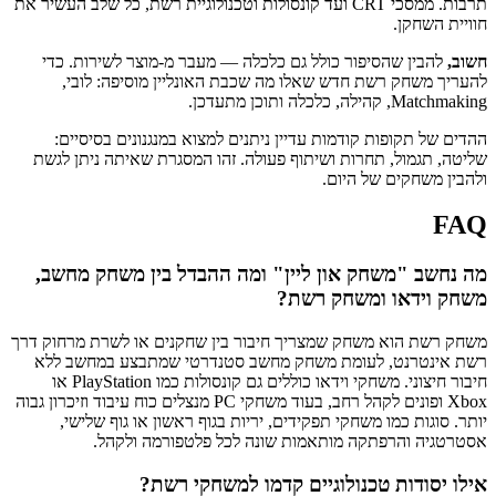
תרבות. ממסכי CRT ועד קונסולות וטכנולוגיית רשת, כל שלב העשיר את
חוויית השחקן.
חשוב,
להבין שהסיפור כולל גם כלכלה — מעבר מ‑מוצר לשירות. כדי
להעריך משחק רשת חדש שאלו מה שכבת האונליין מוסיפה: לובי,
Matchmaking, קהילה, כלכלה ותוכן מתעדכן.
ההדים של תקופות קודמות עדיין ניתנים למצוא במנגנונים בסיסיים:
שליטה, תגמול, תחרות ושיתוף פעולה. זהו המסגרת שאיתה ניתן לגשת
ולהבין משחקים של היום.
FAQ
מה נחשב "משחק און ליין" ומה ההבדל בין משחק מחשב,
משחק וידאו ומשחק רשת?
משחק רשת הוא משחק שמצריך חיבור בין שחקנים או לשרת מרחוק דרך
רשת אינטרנט, לעומת משחק מחשב סטנדרטי שמתבצע במחשב ללא
חיבור חיצוני. משחקי וידאו כוללים גם קונסולות כמו PlayStation או
Xbox ופונים לקהל רחב, בעוד משחקי PC מנצלים כוח עיבוד וזיכרון גבוה
יותר. סוגות כמו משחקי תפקידים, יריות בגוף ראשון או גוף שלישי,
אסטרטגיה והרפתקה מותאמות שונה לכל פלטפורמה ולקהל.
אילו יסודות טכנולוגיים קדמו למשחקי רשת?