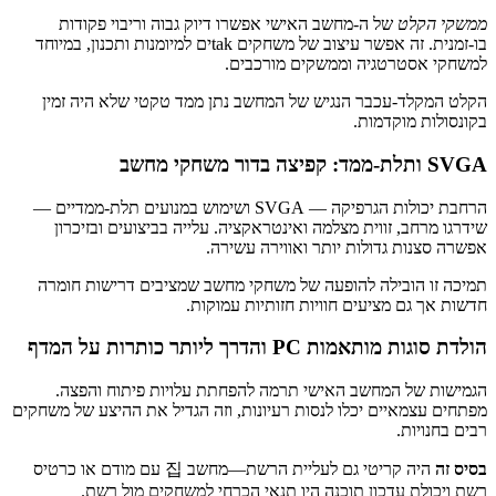
ממשקי הקלט
של ה‑מחשב האישי אפשרו דיוק גבוה וריבוי פקודות
בו‑זמנית. זה אפשר עיצוב של משחקים takים למיומנות ותכנון, במיוחד
למשחקי אסטרטגיה וממשקים מורכבים.
הקלט המקלד‑עכבר הנגיש של המחשב נתן ממד טקטי שלא היה זמין
בקונסולות מוקדמות.
SVGA ותלת‑ממד: קפיצה בדור משחקי מחשב
הרחבת יכולות הגרפיקה — SVGA ושימוש במנועים תלת‑ממדיים —
שידרגו מרחב, זווית מצלמה ואינטראקציה. עלייה בביצועים ובזיכרון
אפשרה סצנות גדולות יותר ואווירה עשירה.
תמיכה זו הובילה להופעה של משחקי מחשב שמציבים דרישות חומרה
חדשות אך גם מציעים חוויות חזותיות עמוקות.
הולדת סוגות מותאמות PC והדרך ליותר כותרות על המדף
הגמישות של המחשב האישי תרמה להפחתת עלויות פיתוח והפצה.
מפתחים עצמאיים יכלו לנסות רעיונות, וזה הגדיל את ההיצע של משחקים
רבים בחנויות.
בסיס זה
היה קריטי גם לעליית הרשת—מחשב 집 עם מודם או כרטיס
רשת ויכולת עדכון תוכנה היו תנאי הכרחי למשחקים מול רשת.