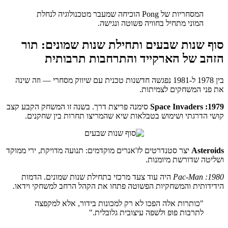
המסחריות של Pong הוכיחה שמעבר מטכנולוגיה לנחלת
המוני מתחיל בחוויה פשוטה ונגישה.
סוף שנות שבעים ותחילת שנות שמונים: תור
הזהב של הארקייד והתרחבות תרבותית
בין 1978 ל-1981 נפגשה חדשנות טכנית עם שיווק מסחרי — וזה שינה
את פני המשחקים לצמיתות.
1979: Space Invaders
סימנה פריצת דרך. בשנה זו המשחק הקבע קצב
קושי הדרגתי ושימוש בטבלאות שיא שהמריצו תחרות בין שחקנים.
Asteroids
יצר סטנדרטים לז'אנרים מוקדמים: תנועה מדויקת, ירי ממוקד
ושליטה שדורשת מיומנות.
1980: Pac-Man
היה עוד צעד מרכזי בתחילת שנות שמונים. הדמות
הידידותית והמשחקיות הפשוטה פתחו את הקהל הרחב למשחקי וידאו.
"כותרות אלה הפכו לא רק למכונות בידור, אלא למקפצה
לתרבות פופ ולשפה עיצובית גלובלית."