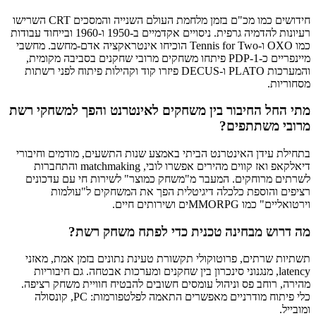
חידושים כמו מכ"ם בזמן מלחמת העולם השנייה והמסכים CRT השרישו
רעיונות להדמיה גרפית. ניסויים אקדמיים ב‑1950 ו‑1960 ובייחוד עבודות
כמו OXO ו‑Tennis for Two הוכיחו אינטראקציה אדם‑מחשב. מחשבי
מיינפריים כ‑PDP‑1 פיתחו משחקים מרובי שחקנים בסביבה מקומית,
והמערכות PLATO ו‑DECUS פיזרו קוד וקהילות פיתוח לפני רשתות
מסחוריות.
מתי החל החיבור בין משחקים לאינטרנט והפך למשחקי רשת
מרובי משתתפים?
בתחילת עידן האינטרנט הביתי באמצע שנות התשעים, מודמים וחיבורי
דיאלקאפ ואז קווים מהירים אפשרו לובי, matchmaking והתחברות
לשרתים מרוחקים. המעבר מ"משחק כמוצר" לשירות חי עם עדכונים
רציפים והוספת כלכלה דיגיטלית הפך את המשחקים ל"עולמות
וירטואליים" כמו MMORPGים ושירותים חיים.
מה דרוש מבחינה טכנית כדי לפתח משחק רשת?
תשתיות שרתים, פרוטוקולי תקשורת טעינת נתונים בזמן אמת, מאזני
latency, מנגנוני סינכרון בין שחקנים ומערכות אבטחה. גם חיבוריות
מהירה, רוחב פס וניהול עומסים חשובים להבטיח חוויית משחק רציפה.
כלי פיתוח מודרניים מאפשרים התאמה לפלטפורמות: PC, קונסולה
ומובייל.