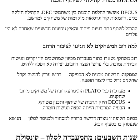
DECUS כמודל קהילתי לשיתוף תוכנה
DECUS איפשר החלפת תוכנות בין משתמשי DEC. הקהילה חילקה
כלים, דוגמאות קוד וגרסאות מוקדמות של משחקים למחשב.
ההרגל לשתף פתר בעיות פיתוח והאיץ ניסיונות חדשניים שאחרת לא היו
נולדים.
למה רוב המשחקים לא הגיעו לציבור הרחב
רוב משחקי נשארו בתוך מעבדות מכיוון שמחשבים היו יקרים ונגישות
הביתית נמוכה. בלי ערוצי הפצה רחבים, יצירה לא הפכה ללהיט.
המסקנה
: חדשנות טכנית לא הספיקה — דרוש ערוץ להפצה וקהל
שחקנים גדול כדי ליצור תופעה.
מערכות כמו PLATO הדגימו עקרונות של משחקים מרובי
שחקנים.
DECUS חיזק תרבות של שיתוף ותכנון משותף.
הבעיה המרכזית הייתה הפצה ונגישות חומרה.
בסיום תקופה זו נוצרה דרישה ברורה למסחור ולכניסה לסלון — הנושא
שנעסוק בו בסעיף הבא.
שנות השבעים: מהמעבדה לסלון – קונסולת