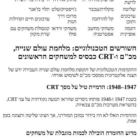
לרשת
שליטה
מקלדת/עכבר
ג'ויסטיק/שלט
תלוי בז'אנר
עדכונים
מרוכז דרך
קל להרחבה
עדכונים חיים וקהילות
ותוכן
חנות
דוגמה
משחקי מחשב
משחקי ווידאו
קונסולת משחקים עם
אופיינית
אסטרטגיה
סולו
שרת מקוון
השורשים הטכנולוגיים: מלחמת עולם שנייה,
מכ"ם ו-CRT כבסיס למשחקים הראשונים
התקדמות הטכנולוגית של תקופת מלחמת עולם שנייה
העבירה ידע של
הצגה אלקטרונית ממסכי מכ"ם לשימוש אזרחי.
1947–1948: הדמיית טיל על מסך CRT
בשנת 1947 ו-1948 פותחו ניסויים שהראו תנועה נקודתית על צגי CRT,
בהשראת מערכות מכ"ם צבאיות.
ההדמיות האלו לא היו בידור במובן המודרני, אך הציגו שליטה ותצוגה בזמן
אמת.
מדוע החומרה הובילה לכמות מוגבלת של משחקים