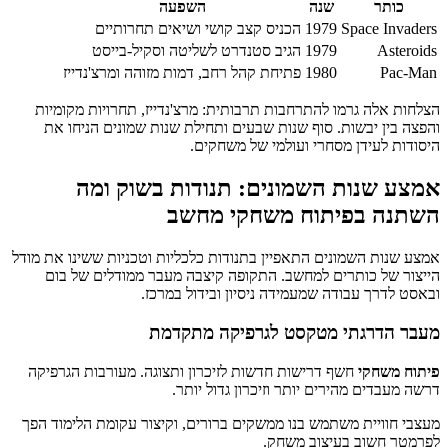
כותר
שנה
השפעה
Space Invaders
1979
הכניס קצב קושי ושיאים תחרותיים
Asteroids
1979
הגיב סטנדרט לשליטה וסקיל-בייסט
Pac-Man
1980
פתיחת קהל רחב, דמות מזוהה ומרצ'נדייז
הצלחות אלה גרמו להתרחבות תרבותית: מרצ'נדייז, תחרויות מקומיות
והפצה בין יבשות. סוף שנות שבעים ותחילת שנות שמונים הניחו את
היסודות לעידן מסחרי ועולמי של משחקים.
אמצע שנות השמונים: תנודות בשוק ומה
השתנה בפיתוח משחקי מחשב
אמצע שנות השמונים התאפיין בתנודות כלכליות וטכניות ששינו את מודל
הייצור של כותרים למחשב. התקופה קיצבה מעבר ממודלים של בום
ובאסט לדרך עבודה שמעמידה ניסיון ובידול במרכז.
מעבר הדרגתי מטקסט לגרפיקה מתקדמת
פיתוח משחקי
חשף דרישות חדשות לזיכרון ותצוגה. מעורבות הגרפיקה
דרשה מעבדים מהירים יותר וזיכרון גדול יותר.
מעצבי חוויית משתמש בנו ממשקים ברורים, וקיצור עקומת הלימוד הפך
לפרמטר חשוב בעיצוב משחק.