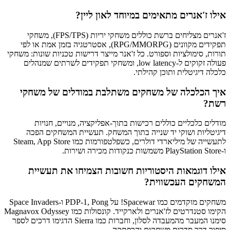
אילו ז'אנרים מתאימים במיוחד לאון ליין?
ז'אנרים מצליחים ברשת כוללים משחקי יריות (FPS/TPS), משחקי
תפקידים מקוונים (RPG/MMORPG), אסטרטגיה בזמן אמת או לפי
תורות, סימולציות וספורט. כל ז'אנר מייצר דרישות טכניות שונות: משחקי
פעולה זקוקים ל‑low latency, ומשחקי תפקידים לשרתים שמנהלים
כלכלה דיגיטלית ותוכן קהילתי.
איך הכלכלה של משחקים משתלבת במודלים של משחקי
רשת?
מודלים כלכליים כוללים רכישות בתוך‑אפליקציה, מנויים, חנויות
דיגיטליות ושוקי יד שנייה בתוך המשחק. תעשיית המשחקים הפכה
לתעשייה של מיליארדי דולרים, כשפלטפורמות כמו Steam, App Store
ו‑PlayStation Store משמשות כנקודות מכירה ושירות.
אילו דוגמאות היסטוריות חשובות הצמיחו את תעשיית
המשחקים העכשווית?
משחקים מוקדמים כמו Spacewar! על PDP‑1, Pong ו‑Space Invaders
הקימו סטנדרטים לז'אנרים ולארקייד. קונסולות כמו Magnavox Odyssey
סימנו המעבר מהמעבדה לסלון, וחברות כמו Sierra הדגימו דרכים לספר
סיפור דרך סדרות משחקים והרפתקה.