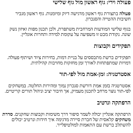
פעולה וירי: גוף ראשון מול גוף שלישי
פעולה
בתצורת גוף ראשון מדגישה דיוק ומיומנות. גוף ראשון מגביר
חשיבות ההטייה והסנכרון.
בגוף שלישי המודעות המרחבית משתפרת, ולכן תכנון מפות ואיזון נשק
שונה. נקודת מבט זו משפיעה על עקומת למידה ותחרות אונליין.
תפקידים וקבוצות
תפקידים
ברשת מתבססים על בניית דמות, בחירות ציוד ושיתוף פעולה.
דמויות שמתפתחות לאורך זמן מחזקות מחויבות קהילתית.
אסטרטגיה: זמן‑אמת מול לפי‑תור
אסטרטגיה בזמן אמת דורשת סנכרון נמוך ומהירות החלטה. במשחקים
לפי‑תור נוצר מרחב לתכנון מעמיק, אך חיבור יציב וניהול תורים קריטיים.
הרפתקה ונרטיב
הרפתקה אונליין יכולה לשמר סיפור דרך משימות וקבוצות שחקנים.
סדרת
משחקים
קלאסית של חברת סיירה מדגימה איך חידות ונרטיב יכולים
להשתלב ברשת עם התאמות למולטיפלייר.