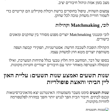
מצב בזמן אמת וניהול חיבורים יציב.
צמצום השהיה, טיפול בחוסרים ברשת ויכולת סקיילינג הם קריטיים כדי
לשמור חוויית משחק טובה לכל שחקן.
לובי, Matchmaking וקהילות
לובי ומנגנוני Matchmaking יוצרים מפגש מסודר בין שחקנים ומאזנים
כישורים.
הקהילה הופכת לשכבה חדשה: אסטרטגיות, תפקידי קבוצה ושפה
משותפת יוצרים מטא חוץ למשחק עצמו.
בסופו של דבר, המחשב היה חלוץ טבעי בגלל פתיחות המערכת, ואילו
קונסולה הצטרפה מאוחר יותר עם חיבורים ייעודיים וחנויות מקוונות.
שנות תשעים ואמצע שנות תשעים: עליית האון
ליין הביתי והאצת פופולריות
שנות תשעים
סימנו מעבר משמעותי: האינטרנט יצא מהאוניברסיטאות
ונכנס לבתים. חיבור הבית הפך לנגיש יותר והפך במהרה לפלטפורמה
לחוויות מקוונות.