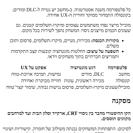
כל פלטפורמה משנה אסטרטגיה. ב‑מחשב יש נטייה ל‑DLC ומודים;
בקונסולה התמחור ממוקד וחוויית ה‑UX אחידה.
מובייל מייצר נפחי משתמשים עצומים ומיקרו‑תשלומים קטנים. גם
שעונים חכמים מייצגים ניסוי: המשחק נהפך לשירות בכל מקום.
מקורות הכנסה:
מכירות, מנויים, מיקרו‑תשלומים, פרסום ותוכן
משלים.
השפעה על עיצוב:
החלטות מונטיזציה קובעות קצב התקדמות
ותמריצים חברתיים בתוך משחקים וידאו.
פלטפורמה
דגש מונטיזציה
אפקט על UX
מחשב
DLC, מודים
גמישות, תמיכה ארוכת‑טווח
קונסולה
מכירה ראשונית, עונות
חווייה מבוקרת ואחידה
מובייל/שעונים
מיקרו‑תשלומים, פרסום
נגישות גבוהה, שימור קצר־טווח
מסקנה
הקו ההיסטורי מחבר בין ניסויי CRT, ארקייד וסלון הבית ועד למרחבים
מקוונים תוססים.
לסיכום:
התפתחות המשחקים נבנתה משילוב של חומרה, קישוריות ושינויי