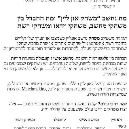
ציפייה לתובנות על מעבר ממעבדה למיינסטרים ותהליך
התעשייתיות.
מה נחשב “משחק און ליין” ומה ההבדל בין
משחקי מחשב, משחקי וידאו ומשחקי רשת
הגדרה מעשית
:
משחק
נחשב אונליין כשמצבו או הערך שלו תלויים
בחיבור רשת אינטרנט מול שחקנים אחרים או שרת מרכזי. שחקן
שמתחבר כדי לשתף פעולה, להתחרות או להוריד תוכן עונה לקריטריון זה.
הבחנה בין פלטפורמות חשובה.
מחשב אישי
ו-
קונסולה
מציעות חוויות
שונות מבחינת כניסה לרשת, שליטה ועדכונים. יש משחקים שמופיעים גם
כמשחקי מחשב וגם כמשחקי ווידאו לקונסולה — אך לא כל משחק מקומי
הופך לאונליין.
שרשרת הערך של האון ליין כוללת: שחקן, מכשיר (מחשב או קונסולה),
תשתית חיבור ושרתים. שכבות נוספות הן לובי, Matchmaking וקהילות
שמייצרות חזרה רגשית.
למה רחבי עולם?
קל להיפגש, התחרות נשמרת ותוכן מתעדכן — אלה
יצרו משחקים רחבי עולם שנשענים על קהילה חיה.
מאפיין
מחשב אישי
קונסולה
משחק רשת
גישה
גמישה, מודולרית
נוחה, אחידה
חייבת חיבור לשרת