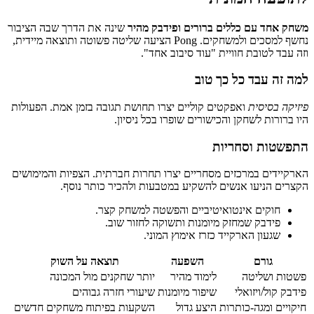
משחק אחד עם כללים ברורים ופידבק מהיר
שינה את הדרך שבה הציבור
נחשף למסכים ולמשחקים. Pong הציעה שליטה פשוטה ותוצאה מיידית,
וזה עבד לטובת חוויית "עוד סיבוב אחד".
למה זה עבד כל כך טוב
פיזיקה בסיסית
ואפקטים קוליים יצרו תחושת תגובה בזמן אמת. הפעולות
היו ברורות לשחקן והכישורים שופרו בכל ניסיון.
התפשטות וסחריות
הארקיידים במרכזים מסחריים יצרו תחרות חברתית. הצפיות והמימושים
הקצרים הניעו אנשים להשקיע במטבעות ולהכיר כותר נוסף.
חוקים אינטואיטיביים והפשטה למשחק קצר.
פידבק שמחזק מיומנות ותשוקה לחזור שוב.
שגעון הארקייד כזרז אימוץ המוני.
גורם
השפעה
תוצאה על השוק
פשטות ושליטה
לימוד מהיר
יותר שחקנים מול המכונה
פידבק קול/ויזואלי
שיפור מיומנות
שיעורי חזרה גבוהים
חיקויים ומגה-כותרות
היצע גדול
השקעות בפיתוח משחקים חדשים