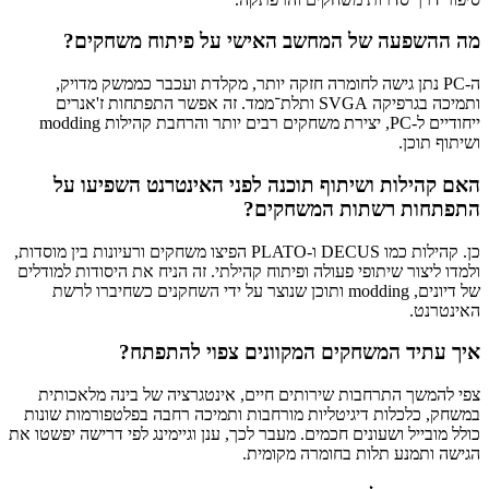
מה ההשפעה של המחשב האישי על פיתוח משחקים?
ה‑PC נתן גישה לחומרה חזקה יותר, מקלדת ועכבר כממשק מדויק,
ותמיכה בגרפיקה SVGA ותלת־ממד. זה אפשר התפתחות ז'אנרים
ייחודיים ל‑PC, יצירת משחקים רבים יותר והרחבת קהילות modding
ושיתוף תוכן.
האם קהילות ושיתוף תוכנה לפני האינטרנט השפיעו על
התפתחות רשתות המשחקים?
כן. קהילות כמו DECUS ו‑PLATO הפיצו משחקים ורעיונות בין מוסדות,
ולמדו ליצור שיתופי פעולה ופיתוח קהילתי. זה הניח את היסודות למודלים
של דיונים, modding ותוכן שנוצר על ידי השחקנים כשחיברו לרשת
האינטרנט.
איך עתיד המשחקים המקוונים צפוי להתפתח?
צפי להמשך התרחבות שירותים חיים, אינטגרציה של בינה מלאכותית
במשחק, כלכלות דיגיטליות מורחבות ותמיכה רחבה בפלטפורמות שונות
כולל מובייל ושעונים חכמים. מעבר לכך, ענן וגיימינג לפי דרישה יפשטו את
הגישה ותמנע תלות בחומרה מקומית.