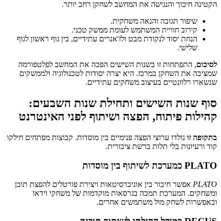
הקטינה חיכוך והנגישה את המחשב לשחקן רחב יותר.
שיפור תגובה והנאה משחקית.
קירוב חוויית המשתמש לעומת ממשק טכני.
הנחת יסוד לנקודת מבט ולז'אנרים עתידיים, בין גוף ראשון לגוף
שלישי.
לסיכום
, התפתחות זו בשנות השישים הפכה את המחשב לפלטפורמה
שמציבה את השחקן במרכז. היא יצרה יסודות לטכנולוגיה ולממשקים
שנשארו רלוונטיים בעיצוב משחקים עתידיים.
סוף שנות השישים ותחילת שנות השבעים:
קהילות פיתוח, הפצה ושיתוף לפני האינטרנט
בתקופה זו
נולדו ערוצי הפצה פנימיים בין מוסדות. קבוצות מפתחים חילקו
קוד ורעיונות בלי תלות ברשת ציבורית.
PLATO כמערכת לשיתוף בין מוסדות
PLATO
אפשר חיבור בין אוניברסיטאות ויצירת פורטלים להפצת תוכן
ומשחקים. המערכת תמכה בגרסאות מוקדמות של משחקי וידאו
ובאפשרות לשחק מול משתמשים אחרים.