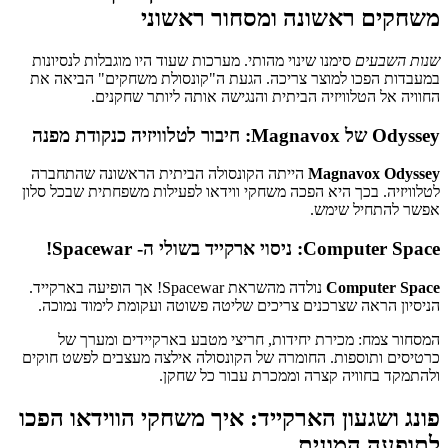
משחקים ראשונה ומסחור ראשוני
שנות השבעים
סימנו שינוי מהותי. מערכות שעוד היו מוגבלות לנסיונות
במעבדות הפכו למוצר צריכה. הגעת ה"קונסולת משחקים" הביאה את
החוויה אל הטלוויזיה הביתית והנגישה אותה ליותר שחקנים.
Odyssey של Magnavox: חיבור לטלוויזיה כנקודת מפנה
Magnavox Odyssey
הייתה הקונסולה הביתית הראשונה שהתחברה
לטלוויזיה. בכך היא הפכה משחקי ווידאו לפעילות משפחתית שבכל סלון
אפשר להתחיל שימש.
Computer Space: ניסוי ארקייד בשולי ה- Spacewar!
Computer Space
נולדה מהשראת Spacewar! אך הופיעה בארקייד.
הניסיון הראה שצרכנים צריכים שליטה פשוטה ועקומת לימוד נמוכה.
המסחור צמח: מכירת יחידות, חריצי מטבע בארקיידים ומערך של
כרטיסים ותוספות. החומרה של הקונסולה אילצה מעצבים לפשט חוקים
ולהתמקד בחוויה קצרה וממכרת עבור כל שחקן.
פונג ושגעון הארקייד: איך משחקי הווידאו הפכו
לתופעה המונית