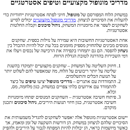
מדריכי מונופול מקצועיים וטיפים אסטרטגיים
במשחק הלוח המפורסם של
מונופול
, חיוני לפתח אסטרטגיות ייחודיות כדי
להעלות את הסיכויים לניצחון.
מדריכי מונופול מקצועיים
יכולים לסייע
לשחקנים לשפר את מיומנויות המשחק,
ניהול סיכונים
וקבלת החלטות
אסטרטגיות.
אחת האסטרטגיות החשובות היא שמירה על נזילות כספית. שחקנים
מנוסים מבינים שלהחזיק מספיק מזומנים בכל עת יכול להיות ההבדל בין
ניצחון
להפסד. הם גם יתמחרו בקפידה את הרכישה של נכסים ויעלו את
דמי השכירות בהדרגה לטובת הגדלת הרווח.
חיזוק השליטה על המשחק – שחקנים מקצועיים יתמקדו בהשגת
שליטה על יותר ריבועים על הלוח, מה שמאפשר להם לשלוט יותר
על תנועת הכלים והתשלומים.
התמודדות עם אתגרים –
מדריכי מונופול
יציעו
טיפים
על כיצד
להתמודד עם אירועים בלתי צפויים במשחק, כגון מלחמה, מס,
וכלא.
פיתוח חשיבה אסטרטגית – השחקנים המנוסים יפתחו מיומנויות
חשיבה אסטרטגית, כגון חיזוי תנועות היריבים,
ניהול סיכונים
ותכנון
מוקדם.
יישום אסטרטגיות מונופול אלה יאפשר לשחקנים להגדיל משמעותית את
הסיכויים שלהם לניצחון במשחק. הן דורשות השקעה של זמן ומאמץ, אך
כאשר מיושמות כראוי, הן יכולות להיות המפתח לגבור על היריבים ולהפיק