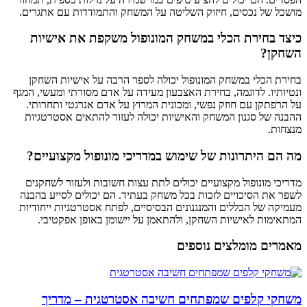
מושכל של נכסים, חיזוק השליטה על המשחק והתמודדות עם אתגרים.
כיצד בחירת הכלי במשחק המונופול משקפת את אישיות
השחקן?
בחירת הכלי במשחק המונופול יכולה לספר הרבה על אישיות השחקן
ונטיותיו. לדוגמה, בחירת האצבעון מעידה על אדם מסורתי ומעשי, המגף
על הרפתקן עם חוזק נפשי, ומכונית המרוץ על אדם אנרגטי ותחרותי.
ההבנה של סגנון המשחק והאישיות יכולה לעזור להתאים אסטרטגיות
מנצחות.
מה הם היתרונות של שימוש במדריכי מונופול מקצועיים?
מדריכי מונופול מקצועיים יכולים לתת עצות חשובות ולעזור לשחקנים
לשפר את הסיכויים לזכות בכל משחק בעתיד. הם יכולים לסייע בהבנה
מעמיקה של הכללים והמנגנונים הבסיסיים, לפתח אסטרטגיות ייחודיות
המתאימות לאישיות השחקן, ולהתאמן על יישומן באופן אפקטיבי.
מאמרים מומלצים נוספים
משחקי קלפים שמפתחים חשיבה אסטרטגית – מדריך