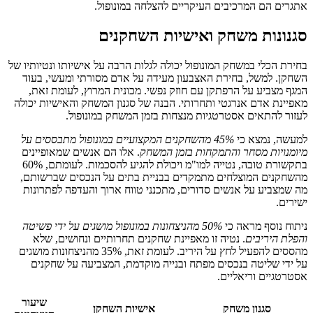
אתגרים הם המרכיבים העיקריים להצלחה במונופול.
סגנונות משחק ואישיות השחקנים
בחירת הכלי במשחק המונופול יכולה לגלות הרבה על אישיותו ונטיותיו של
השחקן. למשל, בחירת האצבעון מעידה על אדם מסורתי ומעשי, בעוד
המגף מצביע על הרפתקן עם חוזק נפשי. מכונית המרוץ, לעומת זאת,
מאפיינת אדם אנרגטי ותחרותי. הבנה של סגנון המשחק והאישיות יכולה
לעזור להתאים אסטרטגיות מנצחות בזמן המשחק במונופול.
למעשה, נמצא כי
45% מהשחקנים המקצועיים במונופול מתבססים על
מיומנויות מסחר והתמקחות בזמן המשחק
. אלו הם אנשים שמאופיינים
בתקשורת טובה, נטייה למו"מ ויכולת להגיע להסכמות. לעומתם, 60%
מהשחקנים המוצלחים מתמקדים בבניית בתים על הנכסים שברשותם,
מה שמצביע על אנשים סדורים, מתכנני טווח ארוך והעדפה לפתרונות
ישירים.
ניתוח נוסף מראה כי
50% מהניצחונות במונופול מושגים על ידי פשיטה
והפלת היריבים
. נטיה זו מאפיינת שחקנים תחרותיים ונחושים, שלא
מהססים להפעיל לחץ על היריב. לעומת זאת, 35% מהניצחונות מושגים
על ידי שליטה בנכסים מפתח ובנייה מוקדמת, המצביעה על שחקנים
אסטרטגיים וריאליים.
שיעור
סגנון משחק
אישיות השחקן