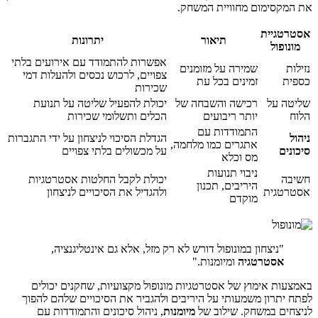
את המקסימום מחוויית המשחק.
אסטרטגיית
תיאור
יתרונות
מונופול
אפשרות להתמודד עם אירועים בלתי
נזילות
שמירה על מזומנים
צפויים, לרכוש נכסים ולהעלות דמי
כספית
זמינים בכל עת
שכירות
שליטה על
רכישה והשבחה של
יכולת להפעיל שליטה על תנועת
הלוח
יותר ריבועים
הכלים ותשלומי שכירות
התמודדות עם
ניהול
הגדלת הסיכוי לניצחון על ידי התגברות
אתגרים כמו מלחמה,
סיכונים
על מכשולים בלתי צפויים
מס וכלא
ניבוי תנועות
חשיבה
יכולת לקבל החלטות אסטרטגיות
היריבים, תכנון
אסטרטגית
ולהגדיל את הסיכויים לניצחון
מוקדם
"ניצחון במונופול דורש לא רק מזל, אלא גם אינטליגנציה,
אסטרטגיה
ומיומנות."
באמצעות אימוץ של אסטרטגיות מונופול מקצועיות, שחקנים יכולים
לפתח יתרון משמעותי על היריבים ולהגביר את הסיכויים שלהם להפוך
לניצחים במשחק. שילוב של
מיומנות
, ניהול סיכונים והתמודדות עם