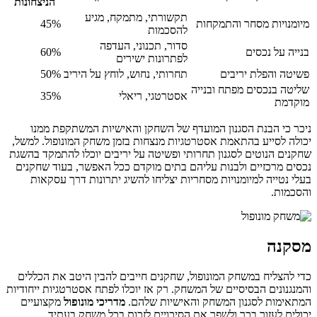
הניצחונות
תקשורתי, מתמקח, מגיע
מיומנויות מסחר והתמקחות
45%
להסכמות
סדור, תכנוני, העדפה
בנייה על נכסים
60%
לפתרונות ישירים
פשיטה והפלת יריבים
תחרותי, נחוש, לוחץ על היריב
50%
שליטה בנכסים מפתח ובנייה
אסטרטגי, ריאלי
35%
מוקדמת
ניכר כי הבנת הסגנון המועדף של השחקן והאישיות המשתקפת ממנו
יכולה לסייע בהתאמת אסטרטגיות מנצחות בזמן משחק המונופול. למשל,
שחקנים הנוטים לסגנון תחרותי ופשיטה על יריבים יוכלו להתמקד בהשגת
נכסים מרכזיים ולבנות עליהם בתים מוקדם ככל האפשר, בעוד שחקנים
בעלי נטייה למיומנויות מסחריות יצליחו להשיג יתרונות דרך עסקאות
והסכמות.
מסקנה
כדי להצליח במשחק המונופול, שחקנים חייבים להבין היטב את הכללים
והמנגנונים הבסיסיים של המשחק. רק אז יוכלו לפתח אסטרטגיות ייחודיות
המתאימות לסגנון המשחק והאישיות שלהם.
מדריכי מונופול
מקצועיים
יכולים לעזור בכך ולשפר את הסיכויים לזכות בכל משחק בעתיד.