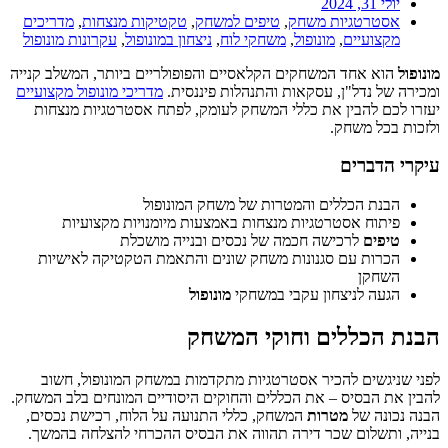
יולי 31, 2024
אסטרטגיות משחק
,
טיפים למשחק
,
טקטיקות מנצחות
,
מדריכים
מקצועיים
,
מונופול
,
משחקי לוח
,
ניצחון במונופול
,
עקרונות מונופול
מונופול
הוא אחד המשחקים הקלאסיים והפופולריים ביותר, המשלב קנייה
ומכירה של נדל"ן, עסקאות והתנהלות פיננסית.
מדריכי מונופול מקצועיים
יעזרו לכם להבין את כללי המשחק לעומק, לפתח אסטרטגיות מנצחות
ולזכות בכל משחק.
עיקרי הדברים
הבנת הכללים והמטרות של משחק המונופול
פיתוח אסטרטגיות מנצחות באמצעות מיומנויות מקצועיות
טיפים
לרכישה חכמה של נכסים ובנייה מושכלת
הכרות עם סגנונות משחק שונים והתאמת הטקטיקה לאישיות
השחקן
הגעה לניצחון עקבי במשחקי
מונופול
הבנת הכללים וחוקי המשחק
לפני שניגשים להכיר אסטרטגיות מתקדמות במשחק המונופול, חשוב
להבין את הבסיס – את הכללים והחוקים היסודיים המונחים בלב המשחק.
הבנה נכונה של
מטרות
המשחק, כללי התנועה על הלוח, רכישת נכסים,
בנייה, ותשלום שכר דירה תהווה את הבסיס ההכרחי להצלחה בהמשך.