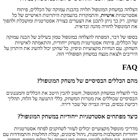
הצלחה במשחק המונופול תלויה בהבנת עמוקה של הכללים, פיתוח
אסטרטגיות
אישיות
, והתמקדות בהעמקת היתרונות האישיים של כל
שחקן. רק כך ניתן לתכנן את הצעדים בצורה אסטרטגית ומושכלת ולהפוך
את המונופול לחוויה מהנה וכדאית.
בסופו של דבר, המפתח להצלחה במונופול טמון בשילוב של הבנה עמוקה
של הכללים, פיתוח אסטרטגית משחק ייחודית, והתאמתה לאישיות
השחקן. עם הנחיות מקצועיות וניסיון, כל שחקן יכול להשיג את היתרון על
היריבים ולצאת מנצח במשחק הפופולרי הזה.
FAQ
מהם הכללים הבסיסיים של משחק המונופול?
כדי להצליח במשחק המונופול, חשוב להבין היטב את הכללים והמנגנונים
הבסיסיים שכוללים את מטרות המשחק, כללי התנועה על הלוח, תהליך
רכישת נכסים, בנייה וגבייה של שכר דירה.
כיצד מפתחים אסטרטגיות ייחודיות במשחק המונופול?
מדריכי מונופול מקצועיים יכולים לעזור לשחקנים לפתח אסטרטגיות
ייחודיות המשלבות מיומנות, ניהול סיכונים, קבלת החלטות והתמודדות עם
הפסדים. הם יכולים להציע טיפים כמו שמירה על נזילות כספית, תמחור