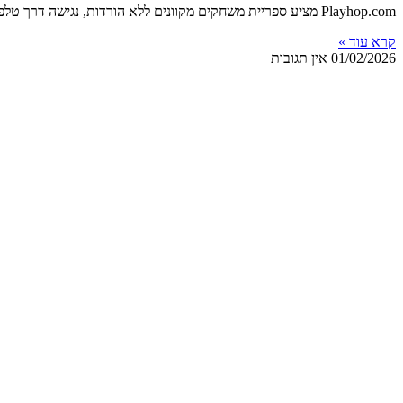
Playhop.com מציע ספריית משחקים מקוונים ללא הורדות, נגישה דרך טלפון, אפליקציית דסקטופ או דפדפן. הפורטל מתאים למסכי כל הגדלים ומרכז
קרא עוד »
01/02/2026
אין תגובות