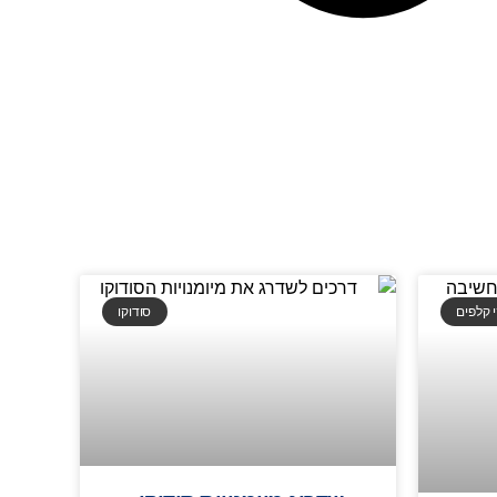
 קלפים
סודוקו