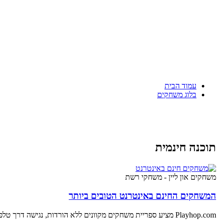
עמוד הבית
בלוג משחקים
תוכנה חינמית
משחקים און ליין - משחקי רשת
המשחקים החינם באינטרנט הטובים ביותר
Playhop.com מציע ספריית משחקים מקוונים ללא הורדות, נגישה דרך טלפון, אפליקציית דסקטופ או דפדפן. הפורטל מתאים למסכי כל הגדלים ומרכז